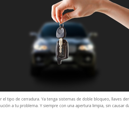
r el tipo de cerradura. Ya tenga sistemas de doble bloqueo, llaves de
lución a tu problema. Y siempre con una apertura limpia, sin causar